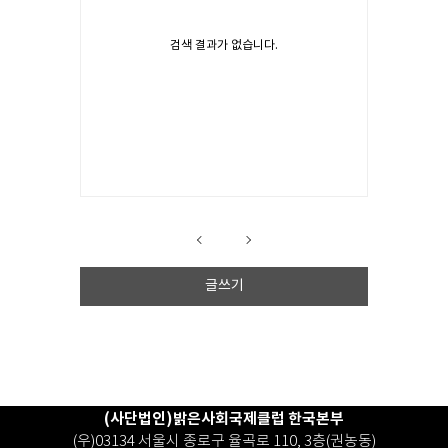
검색 결과가 없습니다.
글쓰기
(사단법인)밝은사회국제클럽 한국본부
(우)03134 서울시 종로구 율곡로 110, 3층(권농동)