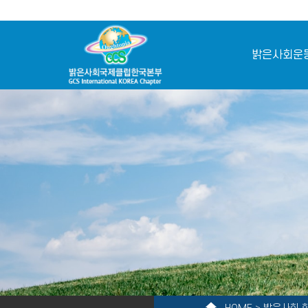
밝은사회운
home