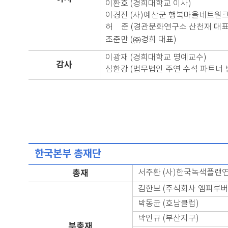
이환호 (경희대학교 이사)
이경진 (사)예산군 행복마을네트원크
허 준 (경관문화연구소 산천재 대표
조준만 (㈜경희 대표)
이광재 (경희대학교 명예교수)
감사
심한강 (법무법인 주연 수석 파트너 
한국본부 총재단
총재
서주환 (사)한국녹색플랜
김한보 (주식회사 엠피루버
박동균 (호남클럽)
박인규 (부산지구)
부총재