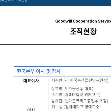
 한국본부 > 조직현황
Goodwill Cooperation Servic
조직현황
한국본부 이사 및 감사
대표이사
서주환 (사)한국녹색플랜연구원장)
심호명 (제주물산㈜ 대표)
박순영 (경희대학교 명예교수)
심계진 (천마콘크리트공업㈜ 회장)
허 종 (경희대학교 명예교수)
이사