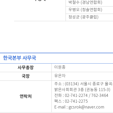
박철수 (경남연합회)
우병오 (청솔연합회)
정성균 (광주클럽)
한국본부 사무국
사무총장
이원종
국장
유은자
주소 : (03134) 서울시 종로구 율곡
밝은사회회관 3층 (권농동 115-3)
전화 : 02-741-2274 / 762-3464
연락처
팩스 : 02-741-2275
E-mail : gcsrok@naver.com