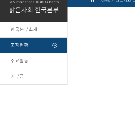
HOME > 밝은사회
GCS International KOREA Chapter
밝은사회 한국본부
한국본부소개
조직현황
주요활동
기부금