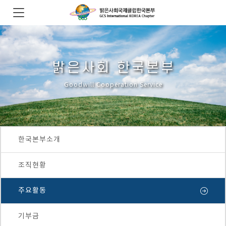
밝은사회 한국본부
Goodwill Cooperation Service
한국본부소개
조직현황
주요활동
기부금